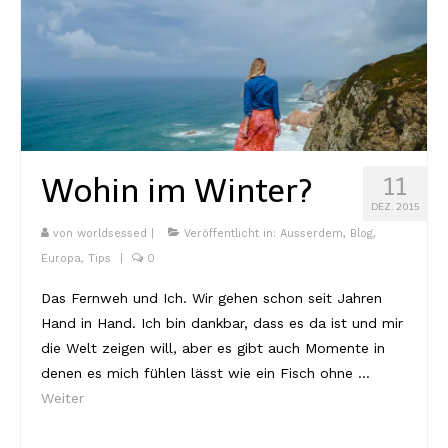
Wohin im Winter?
11
DEZ. 2015
von
worldsessed
|
Veröffentlicht in:
Ausserdem
,
Blog
,
Europa
,
Tips
|
0
Das Fernweh und Ich. Wir gehen schon seit Jahren
Hand in Hand. Ich bin dankbar, dass es da ist und mir
die Welt zeigen will, aber es gibt auch Momente in
denen es mich fühlen lässt wie ein Fisch ohne …
Weiter