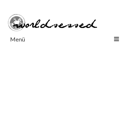
#Worldsessedin
#Worldsessedin
Menü
World
Europe
Dänemark
Deutschland
England
Frankreich
Italien