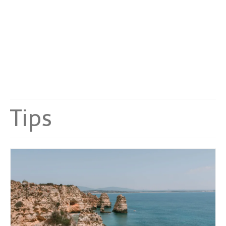
Malta
Niederlande
Österreich
Portugal
Schweden
Tips
Schweiz
Spanien
Türkei
Asia
Hong Kong
Indonesien