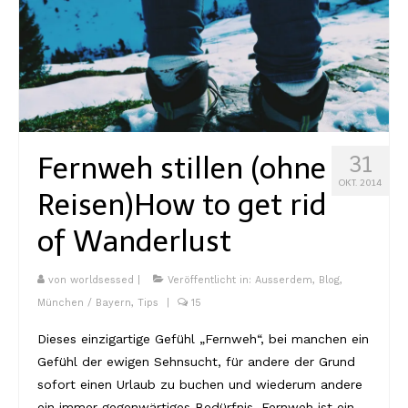
Fernweh stillen (ohne
31
OKT. 2014
Reisen)
How to get rid
of Wanderlust
von
worldsessed
|
Veröffentlicht in:
Ausserdem
,
Blog
,
München / Bayern
,
Tips
|
15
Dieses einzigartige Gefühl „Fernweh“, bei manchen ein
Gefühl der ewigen Sehnsucht, für andere der Grund
sofort einen Urlaub zu buchen und wiederum andere
ein immer gegenwärtiges Bedürfnis. Fernweh ist ein