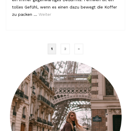
tolles Gefühl, wenn es einen dazu bewegt die Koffer
zu packen …
Weiter
Beitragsnavigation
1
2
»