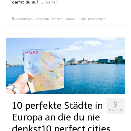
darfst du auf …
Weiter
Copenhagen
,
Dänemark
,
Denmark
,
Europa
,
Europe
,
Kopenhagen
10 perfekte Städte in
9
APR. 2015
Europa an die du nie
denkst
10 perfect cities