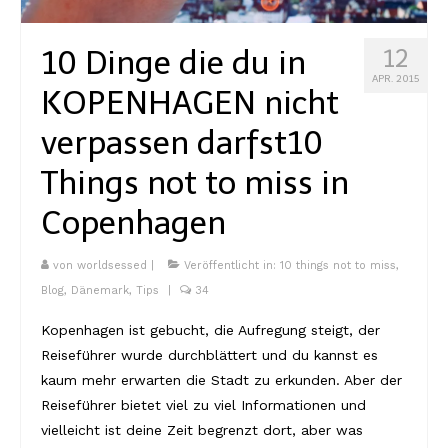
10 Dinge die du in
12
APR. 2015
KOPENHAGEN nicht
verpassen darfst
10
Things not to miss in
Copenhagen
von
worldsessed
|
Veröffentlicht in:
10 things not to miss
,
Blog
,
Dänemark
,
Tips
|
34
Kopenhagen ist gebucht, die Aufregung steigt, der
Reiseführer wurde durchblättert und du kannst es
kaum mehr erwarten die Stadt zu erkunden. Aber der
Reiseführer bietet viel zu viel Informationen und
vielleicht ist deine Zeit begrenzt dort, aber was