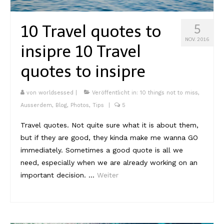
10 Travel quotes to
5
NOV. 2016
insipre
10 Travel
quotes to insipre
von
worldsessed
|
Veröffentlicht in:
10 things not to miss
,
Ausserdem
,
Blog
,
Photos
,
Tips
|
5
Travel quotes. Not quite sure what it is about them,
but if they are good, they kinda make me wanna GO
immediately. Sometimes a good quote is all we
need, especially when we are already working on an
important decision. …
Weiter