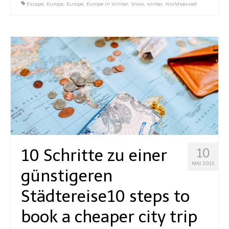
Escape
,
Europa
,
Europe
,
Europe in Winter
,
Snow
,
winter
,
Worldsessed
10 Schritte zu einer
10
MAI 2015
günstigeren
Städtereise
10 steps to
book a cheaper city trip