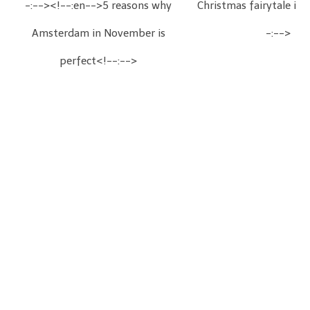
-:--><!--:en-->5 reasons why
Christmas fairytale in
Amsterdam in November is
-:-->
perfect<!--:-->