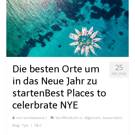
Die besten Orte um
25
OKT. 2016
in das Neue Jahr zu
starten
Best Places to
celerbrate NYE
von
worldsessed
|
Veröffentlicht in:
Allgemein
,
Ausserdem
,
Blog
,
Tips
|
0