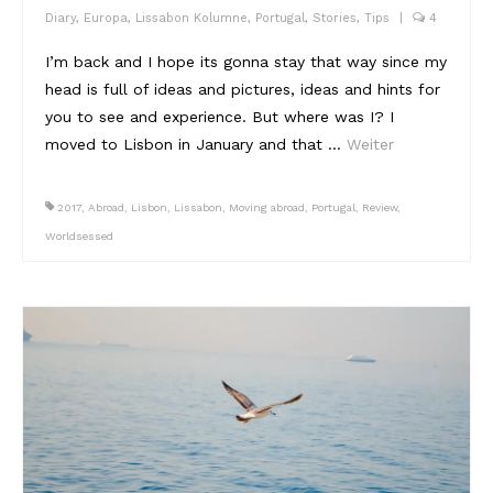
Diary
,
Europa
,
Lissabon Kolumne
,
Portugal
,
Stories
,
Tips
|
4
I’m back and I hope its gonna stay that way since my
head is full of ideas and pictures, ideas and hints for
you to see and experience. But where was I? I
moved to Lisbon in January and that …
Weiter
2017
,
Abroad
,
Lisbon
,
Lissabon
,
Moving abroad
,
Portugal
,
Review
,
Worldsessed