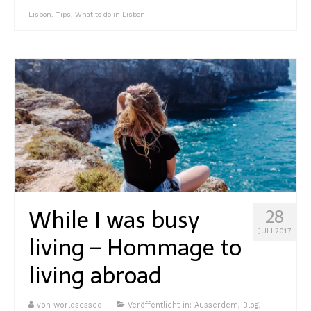
Lisbon
,
Tips
,
What to do in Lisbon
While I was busy
28
JULI 2017
living – Hommage to
living abroad
von
worldsessed
|
Veröffentlicht in:
Ausserdem
,
Blog
,