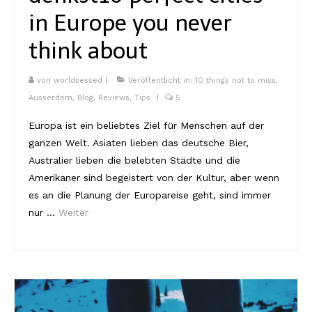
in Europe you never
think about
von
worldsessed
|
Veröffentlicht in:
10 things not to miss
,
Ausserdem
,
Blog
,
Reviews
,
Tips
|
5
Europa ist ein beliebtes Ziel für Menschen auf der
ganzen Welt. Asiaten lieben das deutsche Bier,
Australier lieben die belebten Städte und die
Amerikaner sind begeistert von der Kultur, aber wenn
es an die Planung der Europareise geht, sind immer
nur …
Weiter