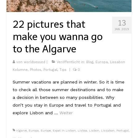
Kambodscha
22 pictures that
13
Laos
JAN. 2019
make you wanna go
Malaysia
to the Algarve
Myanmar
Singapur
von
worldsessed
|
Veröffentlicht in:
Blog
,
Europa
,
Lissabon
Kolumne
,
Photos
,
Portugal
,
Tips
|
0
Sri Lanka
Summer vacations are planned in winter. So it is time
Taiwan
to check all those summer destinations and to make
a decision in between so many possibilities. Why
Thailand
don’t you stay in Europe and travel to Portugal and
Vietnam
explore Lisbon and …
Weiter
Africa
Algarve
,
Europa
,
Europe
,
Expat in Lisbon
,
Lisboa
,
Lisbon
,
Lissabon
,
Portugal
,
Marokko