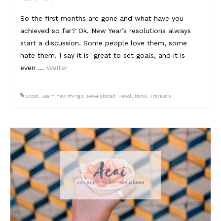
So the first months are gone and what have you
Reviews
achieved so far? Ok, New Year’s resolutions always
Hotels
start a discussion. Some people love them, some
hate them. I say it is great to set goals, and it is
Food
even …
Weiter
Food Guide
Expat
,
Learn new things
,
Move abroad
,
Resolutions
,
Travelers
Ausserdem
Photos
Videos
Tips
#Worldsessedin
Blog