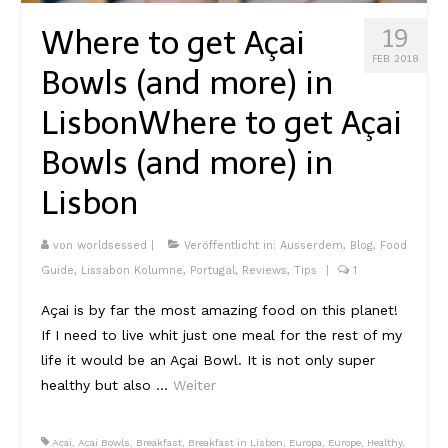
Lissabon Kolumne
Where to get Açai
19
Poster
FEB. 2018
Bowls (and more) in
Lisbon
Where to get Açai
Bowls (and more) in
Lisbon
von
worldsessed
|
Veröffentlicht in:
Ausserdem
,
Blog
,
Food
Guide
,
Lissabon Kolumne
,
Portugal
,
Reviews
,
Tips
|
1
Açai is by far the most amazing food on this planet!
If I need to live whit just one meal for the rest of my
life it would be an Açai Bowl. It is not only super
healthy but also …
Weiter
Acai
,
Acai Bowls
,
Breakfast
,
Breakfast in Lisbon
,
Europa
,
Europe
,
Healthy
,