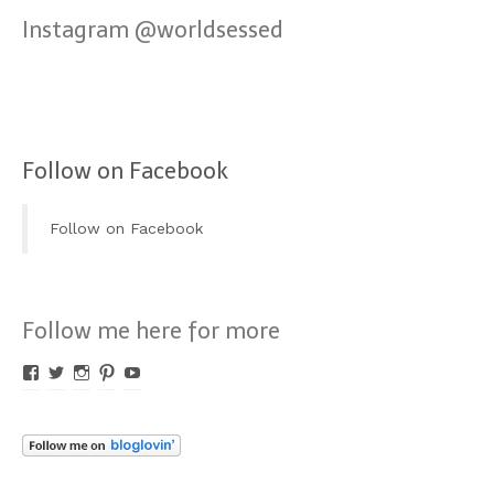
Instagram @worldsessed
Follow on Facebook
Follow on Facebook
Follow me here for more
Profil
Profil
Profil
Profil
Profil
von
von
von
von
von
Worldsessed
Worldsessed
Worldsessed
Worldsessed
Worldsessed
auf
auf
auf
auf
auf
Facebook
Twitter
Instagram
Pinterest
YouTube
anzeigen
anzeigen
anzeigen
anzeigen
anzeigen