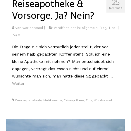
Reiseapotheke &
25
JAN. 2016
Vorsorge. Ja? Nein?
von
worldsessed
|
Veröffentlicht in:
Allgemein
,
Blog
,
Tips
|
0
Die Frage die sich vermutlich jeder stellt, der vor
seinem halb gepackten Koffer steht: Soll ich eine
kleine Apotheke mit nehmen? Man entscheidet sich
dagegen, verträgt das essen nicht und auf einmal
wünschte man sich, man hätte diese 5g gepackt …
Weiter
Europaapotheke.de
,
Medikamente
,
Reiseapotheke
,
Tips
,
Worldsessed