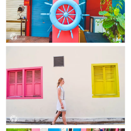
Reviews
Hotels
Food
Food Guide
Ausserdem
Photos
Videos
Tips
#Worldsessedin
Blog