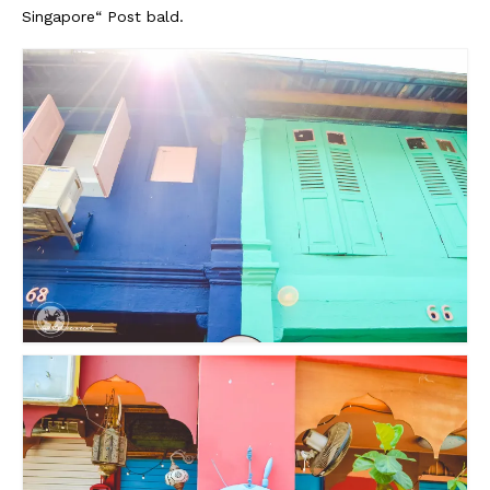
Singapore“ Post bald.
Südafrika
North Amercia
USA
Die Bahamas
South America
Oceania / Australia
Australien
Middle East
U.A.E.
Katar
München / Bayern