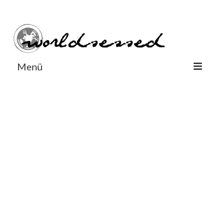
#Worldsessedin
#Worldsessedin
Menü
World
Europe
Dänemark
Deutschland
England
Frankreich
Italien