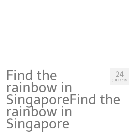
Malta
Niederlande
Österreich
Portugal
Schweden
Find the
Schweiz
24
JULI 2015
rainbow in
Spanien
Singapore
Find the
Türkei
rainbow in
Asia
Singapore
Hong Kong
Indonesien