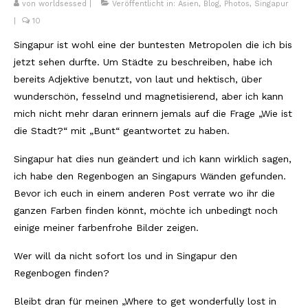
von
worldsessed
|
Veröffentlicht in:
Asien
,
Blog
,
Photos
,
Singapur
Kambodscha
|
10
Singapur ist wohl eine der buntesten Metropolen die ich bis
Laos
jetzt sehen durfte. Um Städte zu beschreiben, habe ich
Malaysia
bereits Adjektive benutzt, von laut und hektisch, über
wunderschön, fesselnd und magnetisierend, aber ich kann
Myanmar
mich nicht mehr daran erinnern jemals auf die Frage „Wie ist
die Stadt?“ mit „Bunt“ geantwortet zu haben.
Singapur
Singapur hat dies nun geändert und ich kann wirklich sagen,
Sri Lanka
ich habe den Regenbogen an Singapurs Wänden gefunden.
Taiwan
Bevor ich euch in einem anderen Post verrate wo ihr die
ganzen Farben finden könnt, möchte ich unbedingt noch
Thailand
einige meiner farbenfrohe Bilder zeigen.
Vietnam
Wer will da nicht sofort los und in Singapur den
Regenbogen finden?
Africa
Bleibt dran für meinen „Where to get wonderfully lost in
Marokko