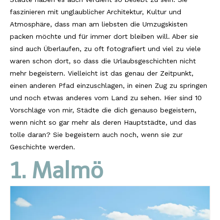
faszinieren mit unglaublicher Architektur, Kultur und
Südafrika
Atmosphäre, dass man am liebsten die Umzugskisten
packen möchte und für immer dort bleiben will. Aber sie
North Amercia
sind auch Überlaufen, zu oft fotografiert und viel zu viele
USA
waren schon dort, so dass die Urlaubsgeschichten nicht
mehr begeistern. Vielleicht ist das genau der Zeitpunkt,
Die Bahamas
einen anderen Pfad einzuschlagen, in einen Zug zu springen
South America
und noch etwas anderes vom Land zu sehen. Hier sind 10
Vorschläge von mir, Städte die dich genauso begeistern,
Oceania / Australia
wenn nicht so gar mehr als deren Hauptstädte, und das
tolle daran? Sie begeistern auch noch, wenn sie zur
Australien
Geschichte werden.
Middle East
1. Malmö
U.A.E.
Katar
München / Bayern