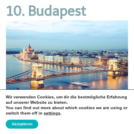
10. Budapest
Wir verwenden Cookies, um dir die bestmögliche Erfahrung
http://www.privateguidebudapest.com
auf unserer Website zu bieten.
You can find out more about which cookies we are using or
Even though it’s a capital, not many have Budapest on their
switch them off in
settings
.
travel map, and this definitely has to change. The three
Akzeptieren
former cities Obuda, Buda and Pest developed into an
European Metropolis which especially attracts young