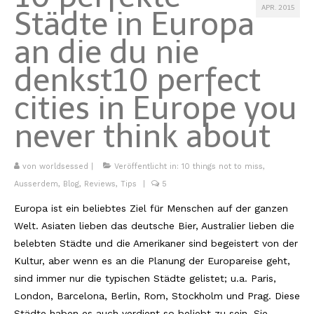
APR. 2015
Städte in Europa
Kambodscha
an die du nie
Laos
denkst
10 perfect
Malaysia
cities in Europe you
Myanmar
never think about
Singapur
Sri Lanka
von
worldsessed
|
Veröffentlicht in:
10 things not to miss
,
Ausserdem
,
Blog
,
Reviews
,
Tips
|
5
Taiwan
Europa ist ein beliebtes Ziel für Menschen auf der ganzen
Thailand
Welt. Asiaten lieben das deutsche Bier, Australier lieben die
belebten Städte und die Amerikaner sind begeistert von der
Vietnam
Kultur, aber wenn es an die Planung der Europareise geht,
sind immer nur die typischen Städte gelistet; u.a. Paris,
Africa
London, Barcelona, Berlin, Rom, Stockholm und Prag. Diese
Marokko
Städte haben es auch verdient so beliebt zu sein. Sie