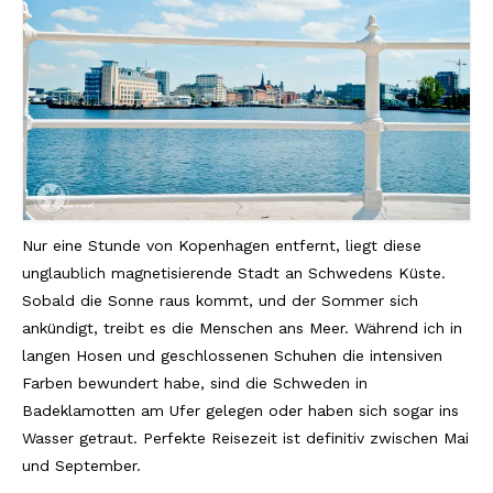
Reviews
Hotels
Food
Food Guide
Ausserdem
Nur eine Stunde von Kopenhagen entfernt, liegt diese
Photos
unglaublich magnetisierende Stadt an Schwedens Küste.
Sobald die Sonne raus kommt, und der Sommer sich
Videos
ankündigt, treibt es die Menschen ans Meer. Während ich in
langen Hosen und geschlossenen Schuhen die intensiven
Tips
Farben bewundert habe, sind die Schweden in
#Worldsessedin
Badeklamotten am Ufer gelegen oder haben sich sogar ins
Wasser getraut. Perfekte Reisezeit ist definitiv zwischen Mai
Blog
und September.