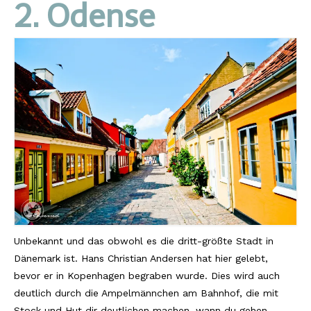
Lissabon Kolumne
2. Odense
Poster
Unbekannt und das obwohl es die dritt-größte Stadt in
Dänemark ist. Hans Christian Andersen hat hier gelebt,
bevor er in Kopenhagen begraben wurde. Dies wird auch
deutlich durch die Ampelmännchen am Bahnhof, die mit
Stock und Hut dir deutlichen machen, wann du gehen