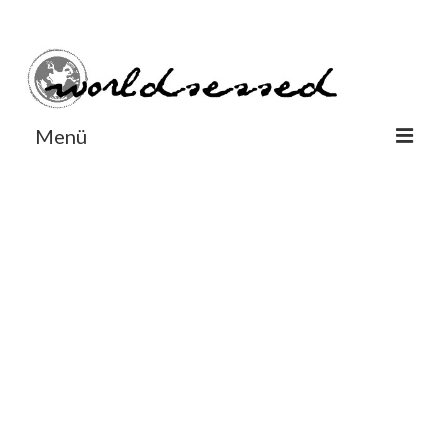
#Worldsessedin
#Worldsessedin
Menü
World
Europe
Dänemark
Deutschland
England
Frankreich
Italien