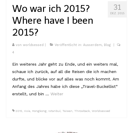
Lissabon Kolumne
Wo war ich 2015?
31
Poster
DEZ. 2015
Where have I been
2015?
von
worldsessed
|
Veröffentlicht in:
Ausserdem
,
Blog
|
4
Ein weiteres Jahr geht zu Ende, und ein weiters mal,
schaue ich zurück, auf all die Reisen die ich machen
durfte, und blicke vor auf alles was noch kommt. Am
Anfang des Jahres habe ich diese „Travel-Buckellist“
erstellt, und bin …
Weiter
2015
,
Asia
,
Hongkong
,
Istanbul
,
Taiwan
,
Throwback
,
Worldsessed