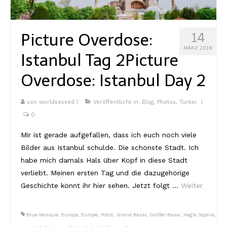
Kambodscha
Picture Overdose:
14
Laos
MÄRZ 2018
Istanbul Tag 2
Picture
Malaysia
Overdose: Istanbul Day 2
Myanmar
Singapur
von
worldsessed
|
Veröffentlicht in:
Blog
,
Photos
,
Türkei
|
0
Sri Lanka
Mir ist gerade aufgefallen, dass ich euch noch viele
Taiwan
Bilder aus Istanbul schulde. Die schönste Stadt. Ich
habe mich damals Hals über Kopf in diese Stadt
Thailand
verliebt. Meinen ersten Tag und die dazugehörige
Vietnam
Geschichte könnt ihr hier sehen. Jetzt folgt …
Weiter
Africa
Blue Mosque
,
Europa
,
Europe
,
Fotos
,
Grand Bazar
,
Großer Basar
,
Hagia Sophia
,
Marokko