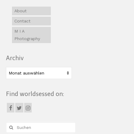
About
Contact
M I A
Photography
Archiv
Archiv
Find worldsessed on:
Suche
nach: