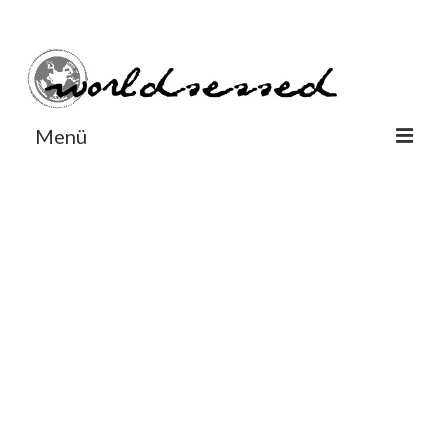
#Worldsessedin
#Worldsessedin
Menü
World
Europe
Dänemark
Deutschland
England
Frankreich
Italien