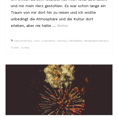
und mir mein Herz gestohlen. Es war schon lange ein
Reviews
Traum von mir dort hin zu reisen und ich wollte
unbedingt die Atmosphäre und die Kultur dort
Hotels
erleben, aber nie hätte …
Weiter
Food
Aboutistanbul
,
April
,
Inspiration
,
Istanbul
,
Reisefotos
,
Reisetippsistanbul
,
Food Guide
Türkei
,
Turkey
Ausserdem
Photos
Videos
Tips
#Worldsessedin
Blog