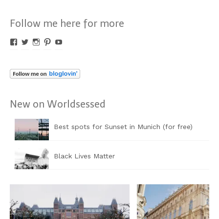
Follow me here for more
Profil
Profil
Profil
Profil
Profil
von
von
von
von
von
Worldsessed
Worldsessed
Worldsessed
Worldsessed
Worldsessed
auf
auf
auf
auf
auf
Facebook
Twitter
Instagram
Pinterest
YouTube
anzeigen
anzeigen
anzeigen
anzeigen
anzeigen
New on Worldsessed
Best spots for Sunset in Munich (for free)
Black Lives Matter