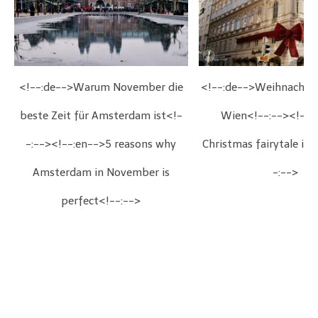
<!--:de-->Warum November die
<!--:de-->Weihnachts
beste Zeit für Amsterdam ist<!-
Wien<!--:--><!--:
-:--><!--:en-->5 reasons why
Christmas fairytale in
Amsterdam in November is
-:-->
perfect<!--:-->