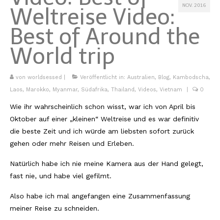
NOV. 2016
Weltreise
Video:
Kambodscha
Best of Around the
Laos
World trip
Malaysia
Myanmar
von
worldsessed
|
Veröffentlicht in:
Australien
,
Blog
,
Kambodscha
,
Laos
,
Marokko
,
Myanmar
,
Südafrika
,
Thailand
,
Videos
,
Vietnam
|
0
Singapur
Wie ihr wahrscheinlich schon wisst, war ich von April bis
Sri Lanka
Oktober auf einer „kleinen“ Weltreise und es war definitiv
die beste Zeit und ich würde am liebsten sofort zurück
Taiwan
gehen oder mehr Reisen und Erleben.
Thailand
Natürlich habe ich nie meine Kamera aus der Hand gelegt,
fast nie, und habe viel gefilmt.
Vietnam
Also habe ich mal angefangen eine Zusammenfassung
Africa
meiner Reise zu schneiden.
Marokko