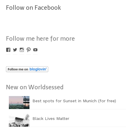
Follow on Facebook
Follow me here for more
Profil
Profil
Profil
Profil
Profil
von
von
von
von
von
Worldsessed
Worldsessed
Worldsessed
Worldsessed
Worldsessed
auf
auf
auf
auf
auf
Facebook
Twitter
Instagram
Pinterest
YouTube
anzeigen
anzeigen
anzeigen
anzeigen
anzeigen
New on Worldsessed
Best spots for Sunset in Munich (for free)
Black Lives Matter