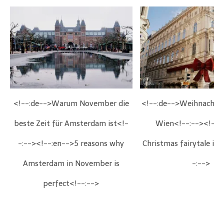
<!--:de-->Warum November die
<!--:de-->Weihnachts
beste Zeit für Amsterdam ist<!-
Wien<!--:--><!--:
-:--><!--:en-->5 reasons why
Christmas fairytale in
Amsterdam in November is
-:-->
perfect<!--:-->