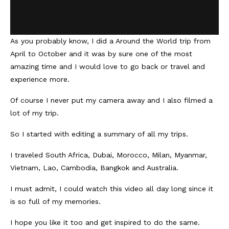
Reviews
Hotels
As you probably know, I did a Around the World trip from
April to October and it was by sure one of the most
Food
amazing time and I would love to go back or travel and
experience more.
Food Guide
Of course I never put my camera away and I also filmed a
Ausserdem
lot of my trip.
Photos
So I started with editing a summary of all my trips.
Videos
I traveled South Africa, Dubai, Morocco, Milan, Myanmar,
Tips
Vietnam, Lao, Cambodia, Bangkok and Australia.
#Worldsessedin
I must admit, I could watch this video all day long since it
is so full of my memories.
Blog
I hope you like it too and get inspired to do the same.