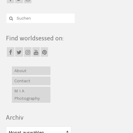
Suche
nach:
Find worldsessed on:
About
Contact
M I A
Photography
Archiv
Archiv