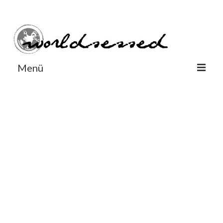
#Worldsessedin
#Worldsessedin
Menü
World
Europe
Dänemark
Deutschland
England
Frankreich
Italien