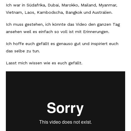
Ich war in Südafrika, Dubai, Marokko, Mailand, Myanmar,
Südafrika
Vietnam, Laos, Kambodscha, Bangkok und Australien.
North Amercia
Ich muss gestehen, ich könnte das Video den ganzen Tag
ansehen weil es einfach so voll ist mit Erinnerungen.
USA
Ich hoffe euch gefällt es genauso gut und inspiriert euch
Die Bahamas
das selbe zu tun.
South America
Lasst mich wissen wie es euch gefällt.
Oceania / Australia
Australien
Middle East
U.A.E.
Katar
München / Bayern