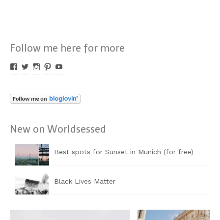
Follow me here for more
Profil
Profil
Profil
Profil
Profil
von
von
von
von
von
Worldsessed
Worldsessed
Worldsessed
Worldsessed
Worldsessed
auf
auf
auf
auf
auf
Facebook
Twitter
Instagram
Pinterest
YouTube
anzeigen
anzeigen
anzeigen
anzeigen
anzeigen
New on Worldsessed
Best spots for Sunset in Munich (for free)
Black Lives Matter