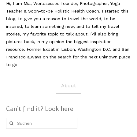
Hi, I am Mia, Worldsessed founder, Photographer, Yoga
Teacher & Soon-to-be Holistic Health Coach. I started this
Reviews
blog, to give you a reason to travel the world, to be
Hotels
inspired, to learn something new, and to tell my travel
stories, my favorite topic to talk about. I\'ll also bring
Food
pictures back, in my opinion the biggest inspiration
Food Guide
resource. Former Expat in Lisbon, Washington D.C. and San
Francisco always on the search for the next unknown place
Ausserdem
to go.
Photos
About
Videos
Tips
Can’t find it? Look here.
#Worldsessedin
Suche
Blog
nach: