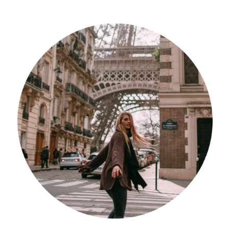
Südafrika
North Amercia
USA
Die Bahamas
South America
Oceania / Australia
Australien
Middle East
U.A.E.
Katar
München / Bayern