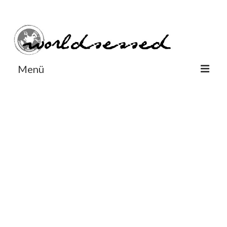
#Worldsessedin
#Worldsessedin
Menü
World
Europe
Dänemark
Deutschland
England
Frankreich
Italien