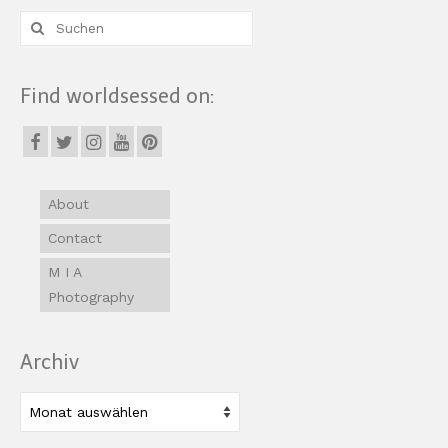
Suche
nach:
Find worldsessed on:
About
Contact
M I A
Photography
Archiv
Archiv