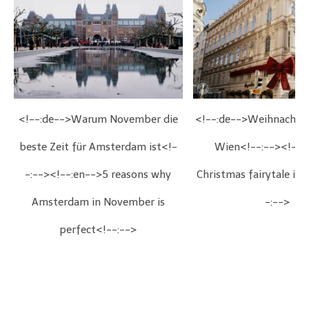
<!--:de-->Warum November die
<!--:de-->Weihnachts
beste Zeit für Amsterdam ist<!-
Wien<!--:--><!--:
-:--><!--:en-->5 reasons why
Christmas fairytale in
Amsterdam in November is
-:-->
perfect<!--:-->