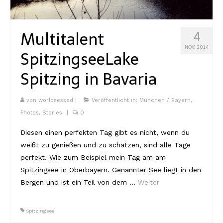
Kambodscha
Multitalent
4
Laos
NOV. 2014
Spitzingsee
Lake
Malaysia
Spitzing in Bavaria
Myanmar
Singapur
von
worldsessed
|
Veröffentlicht in:
München / Bayern
,
Photos
,
Stories
|
0
Sri Lanka
Diesen einen perfekten Tag gibt es nicht, wenn du
Taiwan
weißt zu genießen und zu schätzen, sind alle Tage
perfekt. Wie zum Beispiel mein Tag am am
Thailand
Spitzingsee in Oberbayern. Genannter See liegt in den
Vietnam
Bergen und ist ein Teil von dem …
Weiter
Africa
Spitzingsee
Marokko