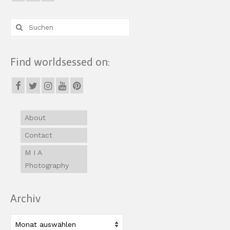
Suche
nach:
Find worldsessed on:
About
Contact
M I A
Photography
Archiv
Archiv