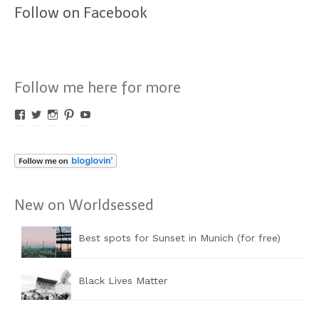
Follow on Facebook
Follow me here for more
Profil
Profil
Profil
Profil
Profil
von
von
von
von
von
Worldsessed
Worldsessed
Worldsessed
Worldsessed
Worldsessed
auf
auf
auf
auf
auf
Facebook
Twitter
Instagram
Pinterest
YouTube
anzeigen
anzeigen
anzeigen
anzeigen
anzeigen
New on Worldsessed
Best spots for Sunset in Munich (for free)
Black Lives Matter