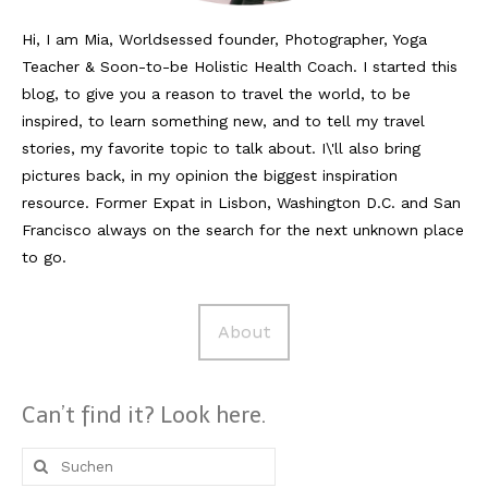
Hi, I am Mia, Worldsessed founder, Photographer, Yoga
Reviews
Teacher & Soon-to-be Holistic Health Coach. I started this
Hotels
blog, to give you a reason to travel the world, to be
inspired, to learn something new, and to tell my travel
Food
stories, my favorite topic to talk about. I\'ll also bring
Food Guide
pictures back, in my opinion the biggest inspiration
resource. Former Expat in Lisbon, Washington D.C. and San
Ausserdem
Francisco always on the search for the next unknown place
to go.
Photos
Videos
About
Tips
#Worldsessedin
Can’t find it? Look here.
Blog
Suche
nach: