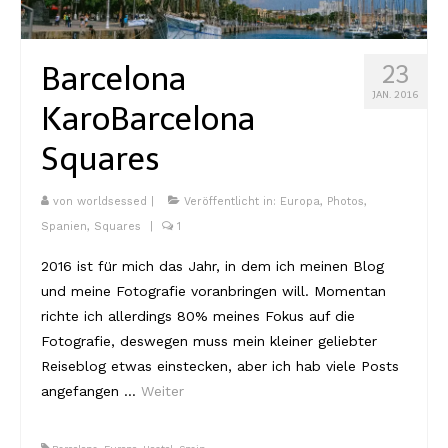
Kambodscha
Barcelona
23
Laos
JAN. 2016
Karo
Barcelona
Malaysia
Squares
Myanmar
Singapur
von
worldsessed
|
Veröffentlicht in:
Europa
,
Photos
,
Spanien
,
Squares
|
1
Sri Lanka
2016 ist für mich das Jahr, in dem ich meinen Blog
Taiwan
und meine Fotografie voranbringen will. Momentan
richte ich allerdings 80% meines Fokus auf die
Thailand
Fotografie, deswegen muss mein kleiner geliebter
Vietnam
Reiseblog etwas einstecken, aber ich hab viele Posts
angefangen …
Weiter
Africa
Marokko