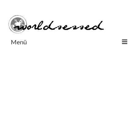
#Worldsessedin
#Worldsessedin
Menü
World
Europe
Dänemark
Deutschland
England
Frankreich
Italien