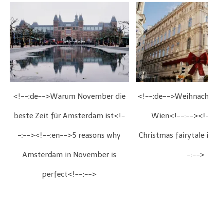
<!--:de-->Warum November die
<!--:de-->Weihnachts
beste Zeit für Amsterdam ist<!-
Wien<!--:--><!--:
-:--><!--:en-->5 reasons why
Christmas fairytale in
Amsterdam in November is
-:-->
perfect<!--:-->