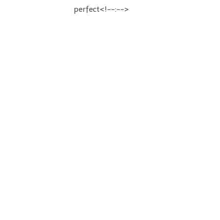
perfect<!--:-->