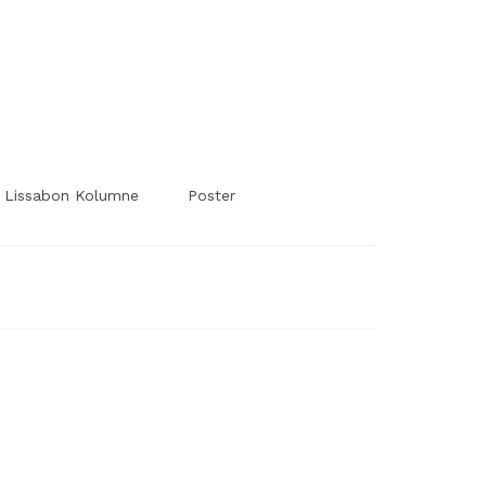
#Worldsessedin
#Worldsessedin
Lissabon Kolumne
Poster