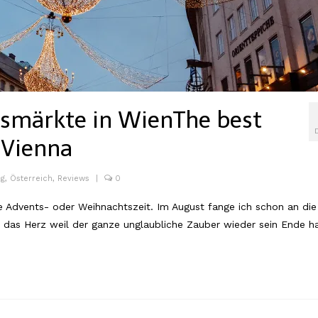
tsmärkte in Wien
The best
 Vienna
og
,
Österreich
,
Reviews
|
0
die Advents- oder Weihnachtszeit. Im August fange ich schon an die
 das Herz weil der ganze unglaubliche Zauber wieder sein Ende ha