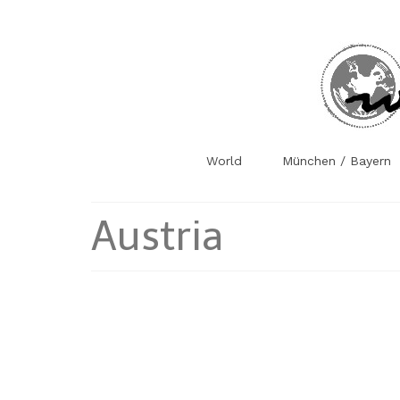
World
München / Bayern
Austria