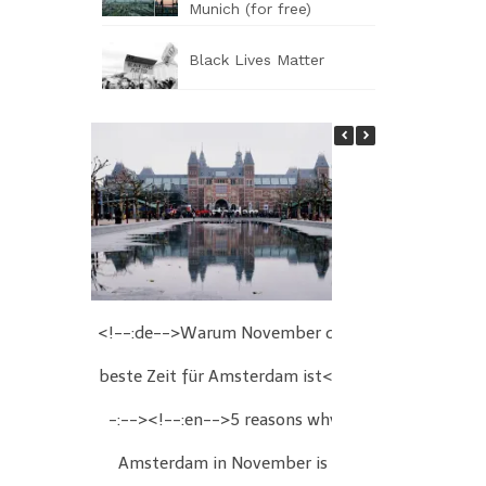
Munich (for free)
Black Lives Matter
<!--:de-->Warum November die
<!--:de-->We
beste Zeit für Amsterdam ist<!-
Wien<!--:
-:--><!--:en-->5 reasons why
Christmas fair
Amsterdam in November is