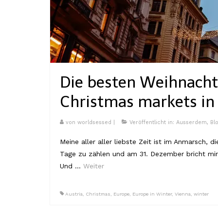
Die besten Weihnach
Christmas markets in
von
worldsessed
|
Veröffentlicht in:
Ausserdem
,
Bl
Meine aller aller liebste Zeit ist im Anmarsch, 
Tage zu zählen und am 31. Dezember bricht mir
Und …
Weiter
Austria
,
Christmas
,
Europe
,
Europe in Winter
,
Vienna
,
winter