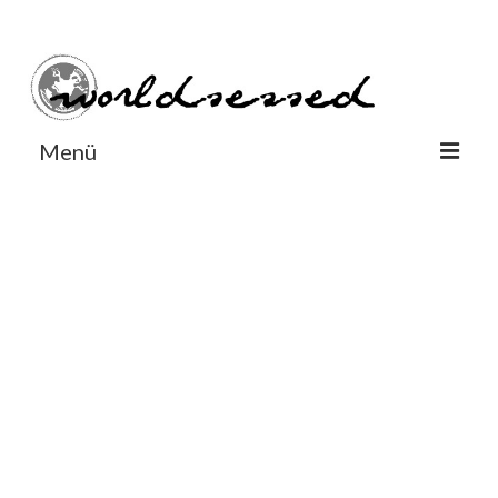
#Worldsessedin
#Worldsessedin
Menü
World
Europe
Dänemark
Deutschland
England
Frankreich
Italien