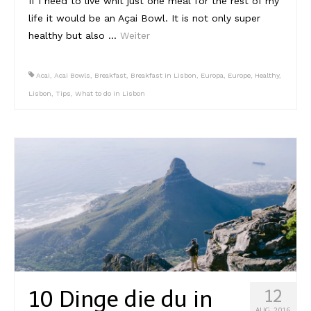
If I need to live whit just one meal for the rest of my
life it would be an Açai Bowl. It is not only super
healthy but also …
Weiter
Acai
,
Acai Bowls
,
Breakfast
,
Breakfast in Lisbon
,
Europa
,
Europe
,
Healthy
,
Lisbon
,
Tips
,
What to do in Lisbon
10 Dinge die du in
12
AUG. 2016