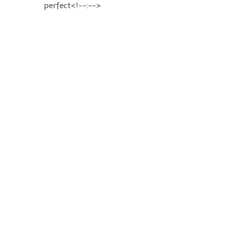
perfect<!--:-->