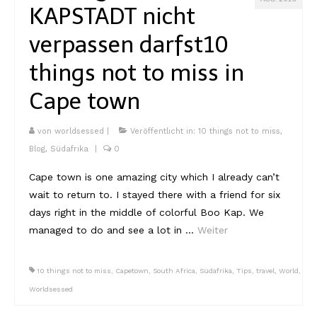
KAPSTADT nicht
verpassen darfst
10
things not to miss in
Cape town
von
worldsessed
|
Veröffentlicht in:
10 things not to miss
,
Blog
,
Südafrika
|
0
Cape town is one amazing city which I already can’t
wait to return to. I stayed there with a friend for six
days right in the middle of colorful Boo Kap. We
managed to do and see a lot in …
Weiter
10 things not to miss
,
Capetown
,
South Africa
,
Südafrika
,
Tips
,
travel
,
World
,
Worldsessed