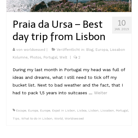
Kambodscha
Praia da Ursa – Best
10
Laos
JAN. 2019
day trip from Lisbon
Malaysia
Myanmar
von
worldsessed
|
Veröffentlicht in:
Blog
,
Europa
,
Lissabon
Kolumne
,
Photos
,
Portugal
,
Welt
|
2
Singapur
During my last month in Portugal my head was full of
Sri Lanka
ideas and dreams, what I still need to tick off my
bucket list. Next to bad weather and the fact, that I
Taiwan
had to pack 1,5 years into suitcases …
Weiter
Thailand
Vietnam
Escape
,
Europa
,
Europe
,
Expat in Lisbon
,
Lisboa
,
Lisbon
,
Lissabon
,
Portugal
,
Tips
,
What to do in Lisbon
,
World
,
Worldsessed
Africa
Marokko