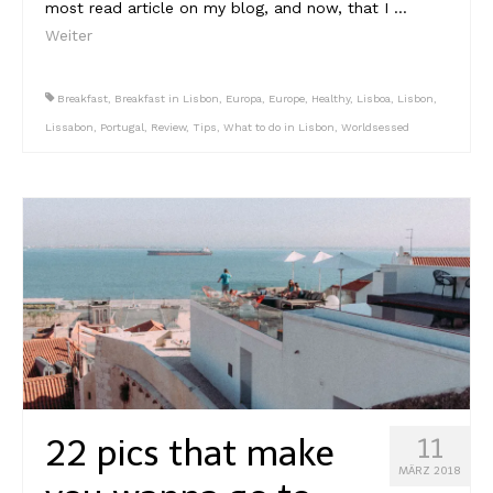
most read article on my blog, and now, that I …
Weiter
Reviews
Hotels
Breakfast
,
Breakfast in Lisbon
,
Europa
,
Europe
,
Healthy
,
Lisboa
,
Lisbon
,
Lissabon
,
Portugal
,
Review
,
Tips
,
What to do in Lisbon
,
Worldsessed
Food
Food Guide
Ausserdem
Photos
Videos
Tips
#Worldsessedin
22 pics that make
11
Blog
MÄRZ 2018