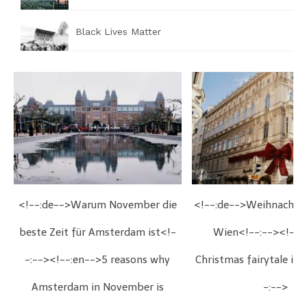
Black Lives Matter
<!--:de-->Warum November die
<!--:de-->Weihnachts
beste Zeit für Amsterdam ist<!-
Wien<!--:--><!--:
-:--><!--:en-->5 reasons why
Christmas fairytale in
Amsterdam in November is
-:-->