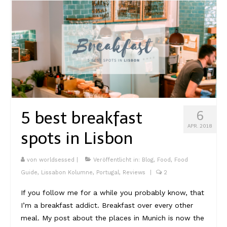
Südafrika
North Amercia
USA
Die Bahamas
South America
5 best breakfast
6
Oceania / Australia
APR. 2018
spots in Lisbon
Australien
von
worldsessed
|
Veröffentlicht in:
Blog
,
Food
,
Food
Middle East
Guide
,
Lissabon Kolumne
,
Portugal
,
Reviews
|
2
U.A.E.
If you follow me for a while you probably know, that
Katar
I’m a breakfast addict. Breakfast over every other
meal. My post about the places in Munich is now the
München / Bayern