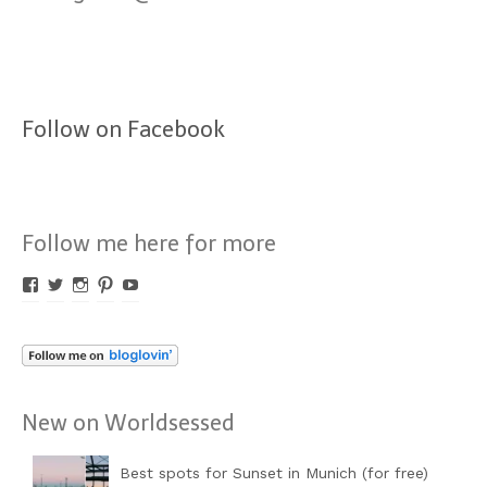
Follow on Facebook
Follow me here for more
Profil
Profil
Profil
Profil
Profil
von
von
von
von
von
Worldsessed
Worldsessed
Worldsessed
Worldsessed
Worldsessed
auf
auf
auf
auf
auf
Facebook
Twitter
Instagram
Pinterest
YouTube
anzeigen
anzeigen
anzeigen
anzeigen
anzeigen
New on Worldsessed
Best spots for Sunset in Munich (for free)