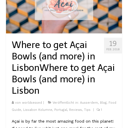
Where to get Açai
19
FEB. 2018
Bowls (and more) in
Lisbon
Where to get Açai
Bowls (and more) in
Lisbon
von
worldsessed
|
Veröffentlicht in:
Ausserdem
,
Blog
,
Food
Guide
,
Lissabon Kolumne
,
Portugal
,
Reviews
,
Tips
|
1
Açai is by far the most amazing food on this planet!