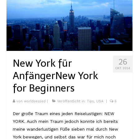
New York für
26
OKT. 2014
Anfänger
New York
for Beginners
von
worldsessed
|
Veröffentlicht in:
Tips
,
USA
|
6
Der große Traum eines jeden Reiselustigen: NEW
YORK. Auch mein Traum jedoch konnte ich bereits
meine wanderlustigen Füße sieben mal durch New
York bewegen, und selbst das war für mich noch