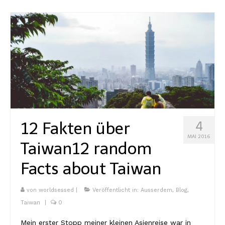
12 Fakten über
4
MAI 2016
Taiwan
12 random
Facts about Taiwan
von
worldsessed
|
Veröffentlicht in:
Ausserdem
,
Blog
,
Taiwan
|
0
Mein erster Stopp meiner kleinen Asienreise war in