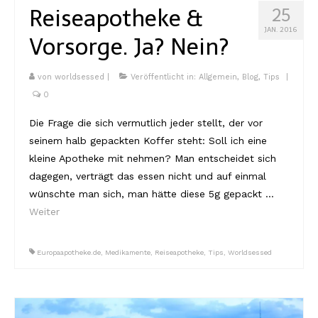
Reiseapotheke &
25
JAN. 2016
Vorsorge. Ja? Nein?
von
worldsessed
|
Veröffentlicht in:
Allgemein
,
Blog
,
Tips
|
0
Die Frage die sich vermutlich jeder stellt, der vor
seinem halb gepackten Koffer steht: Soll ich eine
kleine Apotheke mit nehmen? Man entscheidet sich
dagegen, verträgt das essen nicht und auf einmal
wünschte man sich, man hätte diese 5g gepackt …
Weiter
Europaapotheke.de
,
Medikamente
,
Reiseapotheke
,
Tips
,
Worldsessed