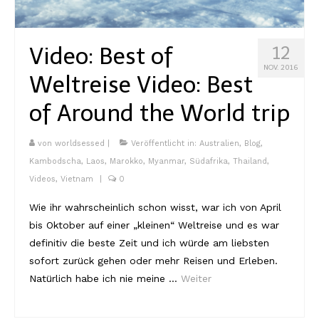
Kambodscha
Video: Best of
12
Laos
NOV. 2016
Weltreise
Video: Best
Malaysia
of Around the World trip
Myanmar
Singapur
von
worldsessed
|
Veröffentlicht in:
Australien
,
Blog
,
Kambodscha
,
Laos
,
Marokko
,
Myanmar
,
Südafrika
,
Thailand
,
Sri Lanka
Videos
,
Vietnam
|
0
Taiwan
Wie ihr wahrscheinlich schon wisst, war ich von April
bis Oktober auf einer „kleinen“ Weltreise und es war
Thailand
definitiv die beste Zeit und ich würde am liebsten
Vietnam
sofort zurück gehen oder mehr Reisen und Erleben.
Natürlich habe ich nie meine …
Weiter
Africa
Marokko