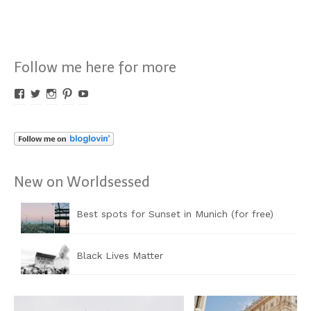
Follow me here for more
Profil
Profil
Profil
Profil
Profil
von
von
von
von
von
Worldsessed
Worldsessed
Worldsessed
Worldsessed
Worldsessed
auf
auf
auf
auf
auf
Facebook
Twitter
Instagram
Pinterest
YouTube
anzeigen
anzeigen
anzeigen
anzeigen
anzeigen
New on Worldsessed
Best spots for Sunset in Munich (for free)
Black Lives Matter