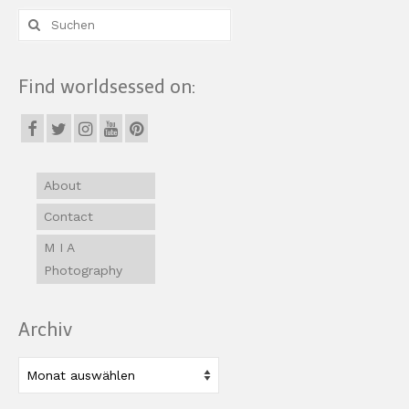
Suche
nach:
Find worldsessed on:
About
Contact
M I A
Photography
Archiv
Archiv