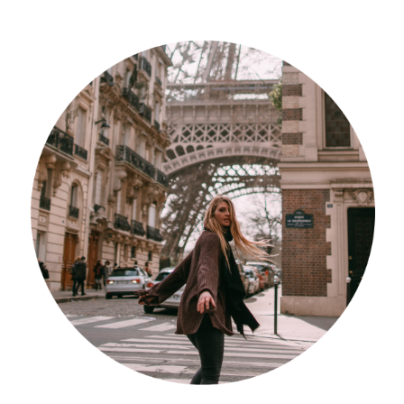
Südafrika
North Amercia
USA
Die Bahamas
South America
Oceania / Australia
Australien
Middle East
U.A.E.
Katar
München / Bayern