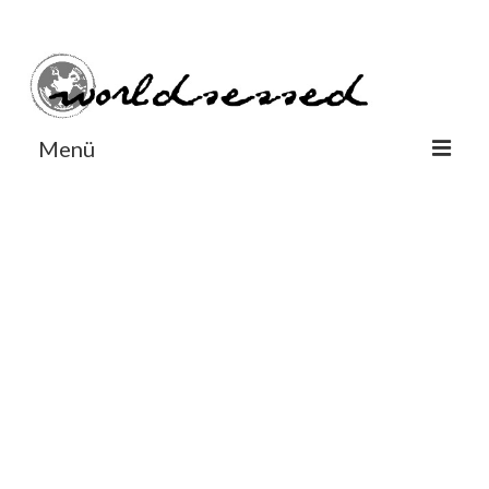
#Worldsessedin
#Worldsessedin
Menü
World
Europe
Dänemark
Deutschland
England
Frankreich
Italien