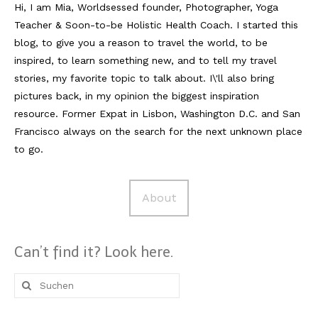
Hi, I am Mia, Worldsessed founder, Photographer, Yoga
Teacher & Soon-to-be Holistic Health Coach. I started this
Reviews
blog, to give you a reason to travel the world, to be
Hotels
inspired, to learn something new, and to tell my travel
stories, my favorite topic to talk about. I\'ll also bring
Food
pictures back, in my opinion the biggest inspiration
resource. Former Expat in Lisbon, Washington D.C. and San
Food Guide
Francisco always on the search for the next unknown place
Ausserdem
to go.
Photos
About
Videos
Tips
Can’t find it? Look here.
#Worldsessedin
Suche
Blog
nach: