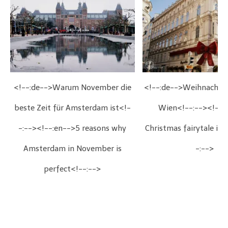
<!--:de-->Warum November die
<!--:de-->Weihnachts
beste Zeit für Amsterdam ist<!-
Wien<!--:--><!--:
-:--><!--:en-->5 reasons why
Christmas fairytale in
Amsterdam in November is
-:-->
perfect<!--:-->