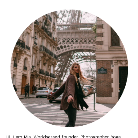
Südafrika
North Amercia
USA
Die Bahamas
South America
Oceania / Australia
Australien
Middle East
U.A.E.
Katar
Hi, I am Mia, Worldsessed founder, Photographer, Yoga
München / Bayern