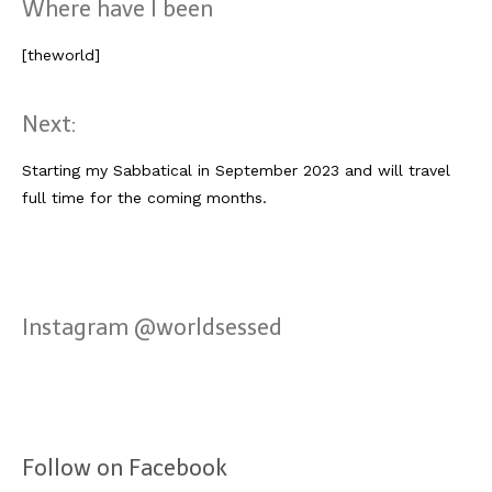
Lissabon Kolumne
Where have I been
Poster
[theworld]
Next:
Starting my Sabbatical in September 2023 and will travel
full time for the coming months.
Instagram @worldsessed
Follow on Facebook