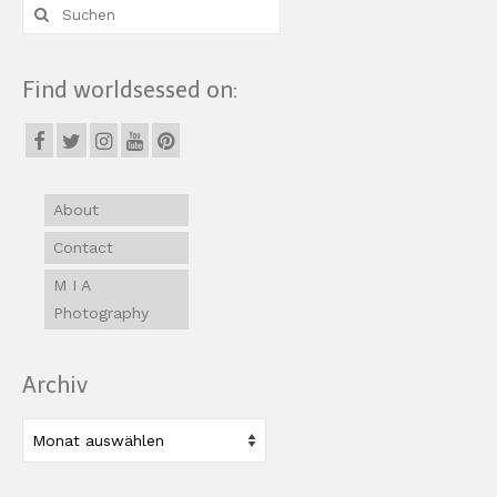
Suche
nach:
Find worldsessed on:
About
Contact
M I A
Photography
Archiv
Archiv