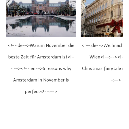
<!--:de-->Warum November die
<!--:de-->Weihnachts
beste Zeit für Amsterdam ist<!-
Wien<!--:--><!--:
-:--><!--:en-->5 reasons why
Christmas fairytale in
Amsterdam in November is
-:-->
perfect<!--:-->