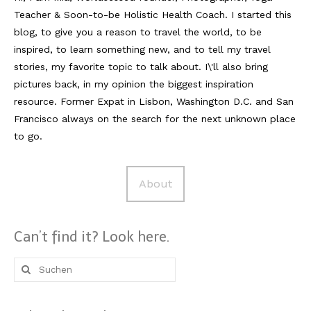
Teacher & Soon-to-be Holistic Health Coach. I started this
Reviews
blog, to give you a reason to travel the world, to be
inspired, to learn something new, and to tell my travel
Hotels
stories, my favorite topic to talk about. I\'ll also bring
Food
pictures back, in my opinion the biggest inspiration
resource. Former Expat in Lisbon, Washington D.C. and San
Food Guide
Francisco always on the search for the next unknown place
to go.
Ausserdem
Photos
About
Videos
Tips
Can’t find it? Look here.
#Worldsessedin
Suche
Blog
nach: