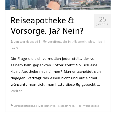
Kambodscha
Reiseapotheke &
25
Laos
JAN. 2016
Vorsorge. Ja? Nein?
Malaysia
Myanmar
von
worldsessed
|
Veröffentlicht in:
Allgemein
,
Blog
,
Tips
|
0
Singapur
Die Frage die sich vermutlich jeder stellt, der vor
Sri Lanka
seinem halb gepackten Koffer steht: Soll ich eine
kleine Apotheke mit nehmen? Man entscheidet sich
Taiwan
dagegen, verträgt das essen nicht und auf einmal
Thailand
wünschte man sich, man hätte diese 5g gepackt …
Weiter
Vietnam
Africa
Europaapotheke.de
,
Medikamente
,
Reiseapotheke
,
Tips
,
Worldsessed
Marokko