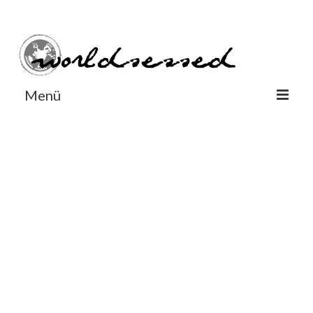
#Worldsessedin
#Worldsessedin
Menü
World
Europe
Dänemark
Deutschland
England
Frankreich
Italien