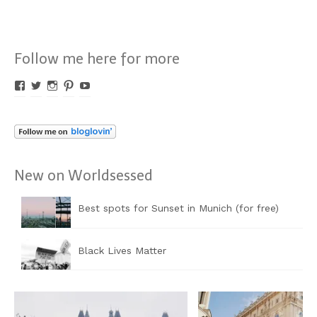
Follow me here for more
Profil
Profil
Profil
Profil
Profil
von
von
von
von
von
Worldsessed
Worldsessed
Worldsessed
Worldsessed
Worldsessed
auf
auf
auf
auf
auf
Facebook
Twitter
Instagram
Pinterest
YouTube
anzeigen
anzeigen
anzeigen
anzeigen
anzeigen
New on Worldsessed
Best spots for Sunset in Munich (for free)
Black Lives Matter