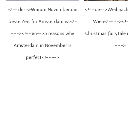
<!--:de-->Warum November die
<!--:de-->Weihnachts
beste Zeit für Amsterdam ist<!-
Wien<!--:--><!--:
-:--><!--:en-->5 reasons why
Christmas fairytale in
Amsterdam in November is
-:-->
perfect<!--:-->