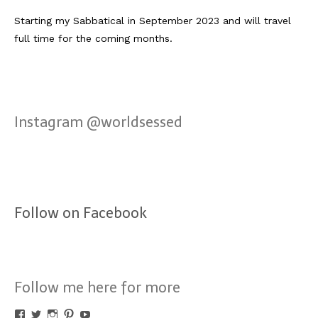
Starting my Sabbatical in September 2023 and will travel
full time for the coming months.
Instagram @worldsessed
Follow on Facebook
Follow me here for more
Profil
Profil
Profil
Profil
Profil