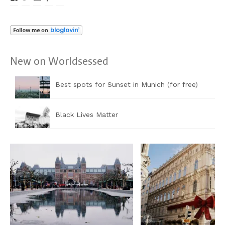
von
von
von
von
von
Worldsessed
Worldsessed
Worldsessed
Worldsessed
Worldsessed
auf
auf
auf
auf
auf
Facebook
Twitter
Instagram
Pinterest
YouTube
anzeigen
anzeigen
anzeigen
anzeigen
anzeigen
New on Worldsessed
Best spots for Sunset in Munich (for free)
Black Lives Matter