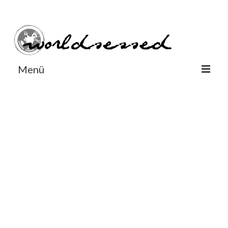
#Worldsessedin
#Worldsessedin
Menü
World
Europe
Dänemark
Deutschland
England
Frankreich
Italien