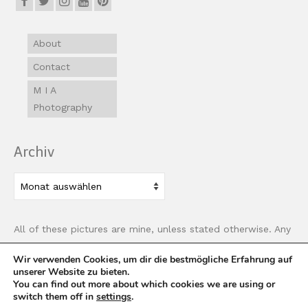
About
Contact
M I A
Photography
Archiv
Archiv
All of these pictures are mine, unless stated otherwise. Any
use of images must be properly linked back to this site.
Wir verwenden Cookies, um dir die bestmögliche Erfahrung auf
unserer Website zu bieten.
Datenschutz
Impressum
You can find out more about which cookies we are using or
switch them off in
settings
.
© worldsessed 2014-2023 Any use of images must be properly linked back to this