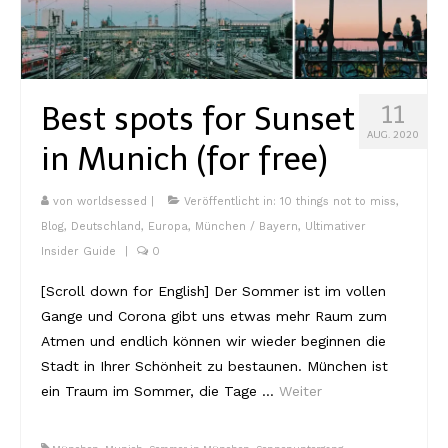
Kambodscha
Laos
Best spots for Sunset
11
Malaysia
AUG. 2020
in Munich (for free)
Myanmar
Singapur
von
worldsessed
|
Veröffentlicht in:
10 things not to miss
,
Blog
,
Deutschland
,
Europa
,
München / Bayern
,
Ultimativer
Sri Lanka
Insider Guide
|
0
Taiwan
[Scroll down for English] Der Sommer ist im vollen
Gange und Corona gibt uns etwas mehr Raum zum
Thailand
Atmen und endlich können wir wieder beginnen die
Vietnam
Stadt in Ihrer Schönheit zu bestaunen. München ist
ein Traum im Sommer, die Tage …
Weiter
Africa
Marokko