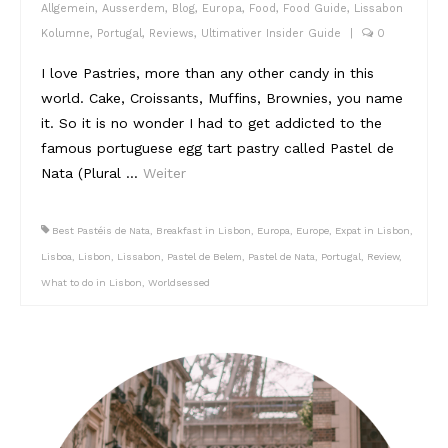
Allgemein
,
Ausserdem
,
Blog
,
Europa
,
Food
,
Food Guide
,
Lissabon
Kolumne
,
Portugal
,
Reviews
,
Ultimativer Insider Guide
|
0
Reviews
I love Pastries, more than any other candy in this
Hotels
world. Cake, Croissants, Muffins, Brownies, you name
Food
it. So it is no wonder I had to get addicted to the
famous portuguese egg tart pastry called Pastel de
Food Guide
Nata (Plural …
Weiter
Ausserdem
Best Pastéis de Nata
,
Breakfast in Lisbon
,
Europa
,
Europe
,
Expat in Lisbon
,
Photos
Lisboa
,
Lisbon
,
Lissabon
,
Pastel de Belem
,
Pastel de Nata
,
Portugal
,
Review
,
Videos
What to do in Lisbon
,
Worldsessed
Tips
#Worldsessedin
Blog