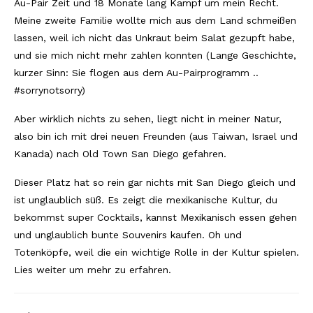
Au-Pair Zeit und 18 Monate lang Kampf um mein Recht.
Meine zweite Familie wollte mich aus dem Land schmeißen
Südafrika
lassen, weil ich nicht das Unkraut beim Salat gezupft habe,
North Amercia
und sie mich nicht mehr zahlen konnten (Lange Geschichte,
kurzer Sinn: Sie flogen aus dem Au-Pairprogramm ..
USA
#sorrynotsorry)
Die Bahamas
Aber wirklich nichts zu sehen, liegt nicht in meiner Natur,
also bin ich mit drei neuen Freunden (aus Taiwan, Israel und
South America
Kanada) nach Old Town San Diego gefahren.
Oceania / Australia
Dieser Platz hat so rein gar nichts mit San Diego gleich und
Australien
ist unglaublich süß. Es zeigt die mexikanische Kultur, du
bekommst super Cocktails, kannst Mexikanisch essen gehen
Middle East
und unglaublich bunte Souvenirs kaufen. Oh und
Totenköpfe, weil die ein wichtige Rolle in der Kultur spielen.
U.A.E.
Lies weiter um mehr zu erfahren.
Katar
München / Bayern