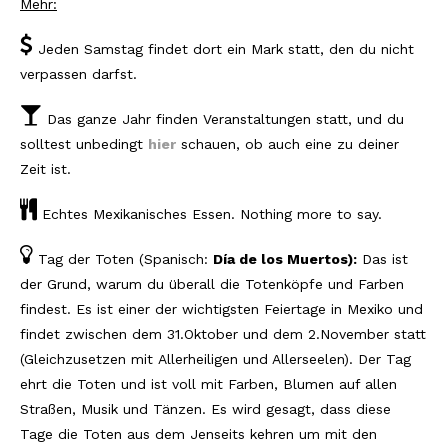
Mehr:
Reviews
Jeden Samstag findet dort ein Mark statt, den du nicht
verpassen darfst.
Hotels
Food
Das ganze Jahr finden Veranstaltungen statt, und du
solltest unbedingt
hier
schauen, ob auch eine zu deiner
Food Guide
Zeit ist.
Ausserdem
Echtes Mexikanisches Essen. Nothing more to say.
Photos
Tag der Toten (Spanisch:
Día de los Muertos):
Das ist
Videos
der Grund, warum du überall die Totenköpfe und Farben
findest. Es ist einer der wichtigsten Feiertage in Mexiko und
Tips
findet zwischen dem 31.Oktober und dem 2.November statt
(Gleichzusetzen mit Allerheiligen und Allerseelen). Der Tag
#Worldsessedin
ehrt die Toten und ist voll mit Farben, Blumen auf allen
Blog
Straßen, Musik und Tänzen. Es wird gesagt, dass diese
Tage die Toten aus dem Jenseits kehren um mit den