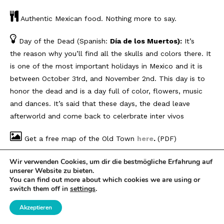
Authentic Mexican food. Nothing more to say.
Day of the Dead (Spanish:
Día de los Muertos):
It’s
the reason why you’ll find all the skulls and colors there. It
is one of the most important holidays in Mexico and it is
between October 31rd, and November 2nd. This day is to
honor the dead and is a day full of color, flowers, music
and dances. It’s said that these days, the dead leave
afterworld and come back to celerbrate inter vivos
Get a free map of the Old Town
here
.
(PDF)
Get a free guide (restaurants included)
here
.(PDF)
Wir verwenden Cookies, um dir die bestmögliche Erfahrung auf
unserer Website zu bieten.
You can find out more about which cookies we are using or
How to get there:
switch them off in
settings
.
Car
: Take the Old Town Avenue Exit from Interstate 5
Akzeptieren