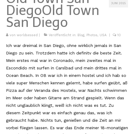
JUNI 2015
Diego
Old Town
Kambodscha
San Diego
Laos
Malaysia
von
worldsessed
|
Veröffentlicht in:
Blog
,
Photos
,
USA
|
10
Ich war dreimal in San Diego, ohne wirklich jemals in San
Myanmar
Diego zu sein. Trotzdem hatte ich definitv die beste Zeit.
Singapur
Mein erstes mal war in Coronado, mein zweites mal in
Escondido mit surfen in Carslbad und mein drittes mal in
Sri Lanka
Ocean Beach. In OB war ich in einem hostel und ich hab so
Taiwan
viele super Menschen kennen gelernt, habe surfen geübt, aß
Pizza auf der Veranda des Hostels, war Nachts schwimmen
Thailand
im Meer oder haben Gitarre am Strand gespielt. Wenn das
nicht unglaublich klingt, weiß ich nicht was es tut. Zu
Vietnam
diesem Zeitpunkt war es einfach genau das, was ich
Africa
gebraucht habe. Nichts tun, genießen und die Zeit an mir
vorbei fliegen lassen. Es war das Ende meiner 18-monatigen
Marokko