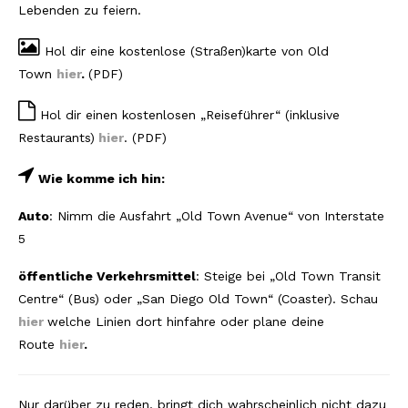
Lissabon Kolumne
Lebenden zu feiern.
Poster
Hol dir eine kostenlose (Straßen)karte von Old
Town
hier
.
(PDF)
Hol dir einen kostenlosen „Reiseführer“ (inklusive
Restaurants)
hier
. (PDF)
Wie komme ich hin:
Auto
: Nimm die Ausfahrt „Old Town Avenue“ von Interstate
5
öffentliche Verkehrsmittel
: Steige bei „Old Town Transit
Centre“ (Bus) oder „San Diego Old Town“ (Coaster). Schau
hier
welche Linien dort hinfahre oder plane deine
Route
hier
.
Nur darüber zu reden, bringt dich wahrscheinlich nicht dazu