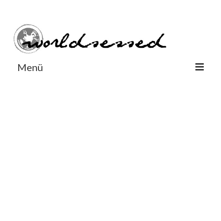
#Worldsessedin
#Worldsessedin
Menü
World
Europe
Dänemark
Deutschland
England
Frankreich
Italien