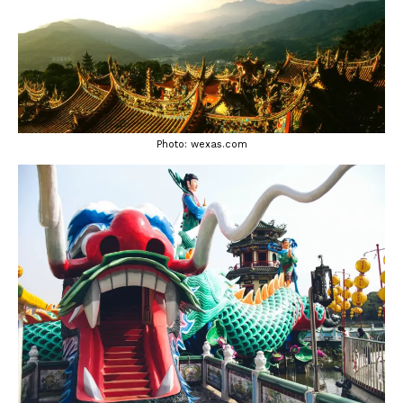
Reviews
Hotels
Food
Food Guide
Photo: wexas.com
Ausserdem
Photos
Videos
Tips
#Worldsessedin
Blog