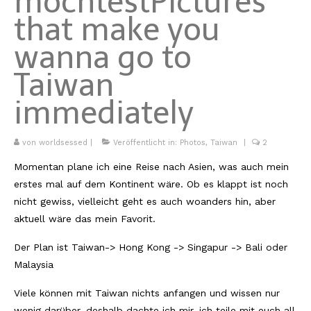
möchtest
Pictures
that make you
Kambodscha
wanna go to
Laos
Taiwan
Malaysia
immediately
Myanmar
Singapur
von
worldsessed
|
Veröffentlicht in:
Photos
,
Taiwan
|
2
Sri Lanka
Momentan plane ich eine Reise nach Asien, was auch mein
erstes mal auf dem Kontinent wäre. Ob es klappt ist noch
Taiwan
nicht gewiss, vielleicht geht es auch woanders hin, aber
aktuell wäre das mein Favorit.
Thailand
Der Plan ist Taiwan-> Hong Kong -> Singapur -> Bali oder
Vietnam
Malaysia
Africa
Viele können mit Taiwan nichts anfangen und wissen nur
Marokko
wenig darüber, deshalb dachte ich mir, ich teile mit euch all