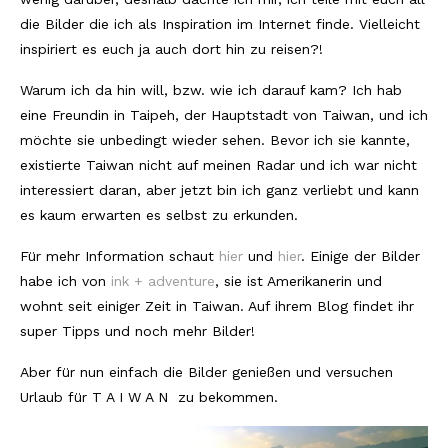
die Bilder die ich als Inspiration im Internet finde. Vielleicht
Südafrika
inspiriert es euch ja auch dort hin zu reisen?!
North Amercia
Warum ich da hin will, bzw. wie ich darauf kam? Ich hab
eine Freundin in Taipeh, der Hauptstadt von Taiwan, und ich
USA
möchte sie unbedingt wieder sehen. Bevor ich sie kannte,
Die Bahamas
existierte Taiwan nicht auf meinen Radar und ich war nicht
interessiert daran, aber jetzt bin ich ganz verliebt und kann
South America
es kaum erwarten es selbst zu erkunden.
Oceania / Australia
Für mehr Information schaut
hier
und
hier
. Einige der Bilder
Australien
habe ich von
ink + adventure
, sie ist Amerikanerin und
wohnt seit einiger Zeit in Taiwan. Auf ihrem Blog findet ihr
Middle East
super Tipps und noch mehr Bilder!
U.A.E.
Aber für nun einfach die Bilder genießen und versuchen
Urlaub für T A I W A N zu bekommen.
Katar
München / Bayern