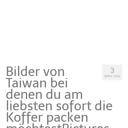
Malta
Niederlande
Österreich
Portugal
Schweden
Bilder von
Schweiz
3
MÄRZ 2015
Taiwan bei
Spanien
denen du am
Türkei
liebsten sofort die
Asia
Koffer packen
Hong Kong
Indonesien