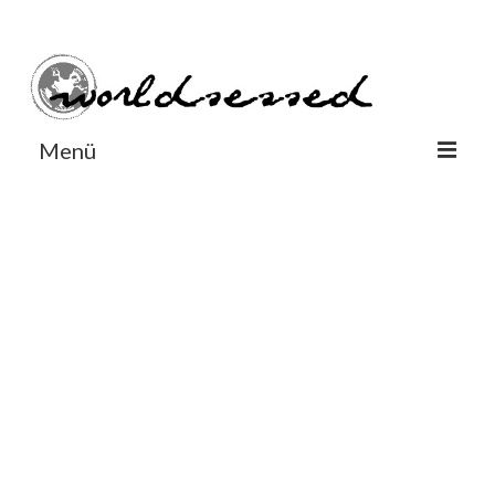
#Worldsessedin
#Worldsessedin
Menü
World
Europe
Dänemark
Deutschland
England
Frankreich
Italien