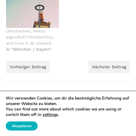
Oktoberfest, Wieso
eigentlich?Oktoberfest,
and how it all started.
In "München / Bayern"
Vorheriger Beitrag
Nächster Beitrag
2 Antworten
Wir verwenden Cookies, um dir die bestmögliche Erfahrung auf
unserer Website zu bieten.
You can find out more about which cookies we are using or
Bucket list 2015
|
Reply
switch them off in
settings
.
[…] Dieses Jahr war toll. Ich habe sieben Länder
Akzeptieren
bereist und sah viele neue Städte (Wo genau ich war