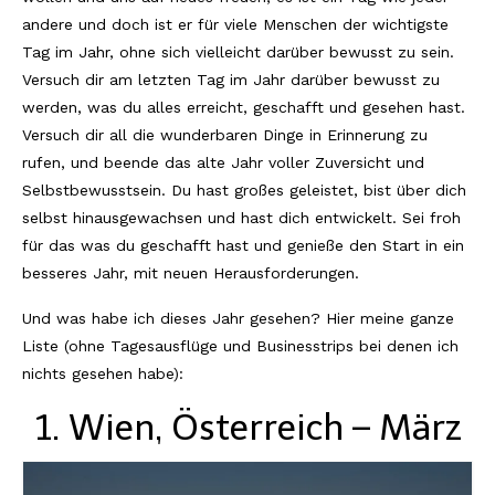
andere und doch ist er für viele Menschen der wichtigste
Reviews
Tag im Jahr, ohne sich vielleicht darüber bewusst zu sein.
Versuch dir am letzten Tag im Jahr darüber bewusst zu
Hotels
werden, was du alles erreicht, geschafft und gesehen hast.
Food
Versuch dir all die wunderbaren Dinge in Erinnerung zu
rufen, und beende das alte Jahr voller Zuversicht und
Food Guide
Selbstbewusstsein. Du hast großes geleistet, bist über dich
selbst hinausgewachsen und hast dich entwickelt. Sei froh
Ausserdem
für das was du geschafft hast und genieße den Start in ein
Photos
besseres Jahr, mit neuen Herausforderungen.
Videos
Und was habe ich dieses Jahr gesehen? Hier meine ganze
Liste (ohne Tagesausflüge und Businesstrips bei denen ich
Tips
nichts gesehen habe):
#Worldsessedin
1. Wien, Österreich – März
Blog