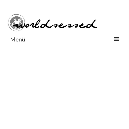
#Worldsessedin
#Worldsessedin
Menü
World
Europe
Dänemark
Deutschland
England
Frankreich
Italien