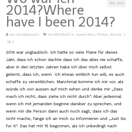
DEZ. 2014
2014?
Where
Kambodscha
have I been 2014?
Laos
Malaysia
von
worldsessed
|
Veröffentlicht in:
Ausserdem
,
Photos
,
Stories
|
2
Myanmar
2014 war unglaublich. Ich hatte so viele Pläne für dieses
Singapur
Jahr, dass ich schon dachte dass ich das alles nie schaffe,
aber in den letzten Jahren habe ich über mich selbst
Sri Lanka
gelernt, dass ich, wenn ich etwas wirklich tun will, es auch
Taiwan
schaffe zu verwirklichen. Manchmal komme ich mir vor, als
würde ich von aussen auf mich sehen und denke mir „Dass
Thailand
mach ich nicht, dass ziehe ich nicht durch“. Aber jedesmal
wenn ich mit jemanden beginne darüber zu sprechen, und
Vietnam
wenn mir die Person dann auch noch sagt, dass ich das
Africa
nicht mache, fange ich an mich zu informieren und „Just Go
for it“. Das hat mit 15 begonnen, als ich unbedingt nach
Marokko