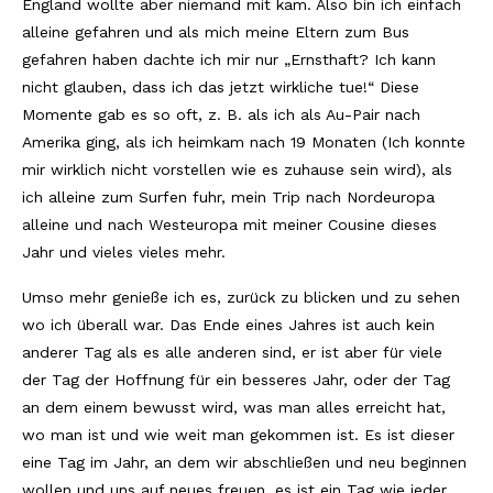
England wollte aber niemand mit kam. Also bin ich einfach
alleine gefahren und als mich meine Eltern zum Bus
Südafrika
gefahren haben dachte ich mir nur „Ernsthaft? Ich kann
North Amercia
nicht glauben, dass ich das jetzt wirkliche tue!“ Diese
Momente gab es so oft, z. B. als ich als Au-Pair nach
USA
Amerika ging, als ich heimkam nach 19 Monaten (Ich konnte
mir wirklich nicht vorstellen wie es zuhause sein wird), als
Die Bahamas
ich alleine zum Surfen fuhr, mein Trip nach Nordeuropa
South America
alleine und nach Westeuropa mit meiner Cousine dieses
Jahr und vieles vieles mehr.
Oceania / Australia
Umso mehr genieße ich es, zurück zu blicken und zu sehen
Australien
wo ich überall war. Das Ende eines Jahres ist auch kein
anderer Tag als es alle anderen sind, er ist aber für viele
Middle East
der Tag der Hoffnung für ein besseres Jahr, oder der Tag
U.A.E.
an dem einem bewusst wird, was man alles erreicht hat,
wo man ist und wie weit man gekommen ist. Es ist dieser
Katar
eine Tag im Jahr, an dem wir abschließen und neu beginnen
München / Bayern
wollen und uns auf neues freuen, es ist ein Tag wie jeder